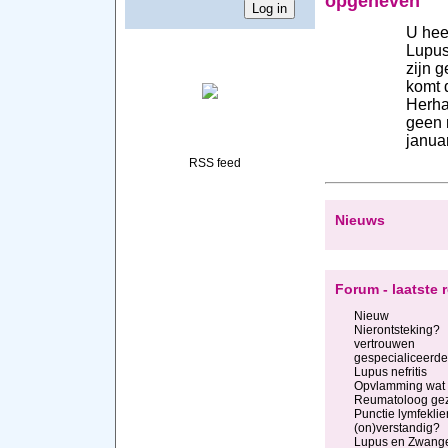
opgeheven
U heef
Lupus
zijn g
komt 
Herha
geen 
janua
RSS feed
Nieuws
Forum - laatste 
Nieuw
Nierontsteking?
vertrouwen
gespecialiceerde
Lupus nefritis
Opvlamming wat 
Reumatoloog ge
Punctie lymfeklier
(on)verstandig?
Lupus en Zwang