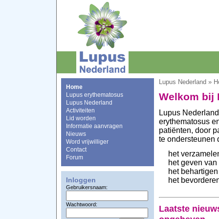
Lupus Nederland » 
Home
Welkom bij
Lupus erythematosus
Lupus Nederland
Activiteiten
Lupus Nederland
Lid worden
erythematosus en
Informatie aanvragen
patiënten, door p
Nieuws
te ondersteunen 
Word vrijwilliger
Contact
het verzamelen
Forum
het geven van 
het behartigen
het bevorderen
Inloggen
Gebruikersnaam:
Wachtwoord:
Laatste nieuw